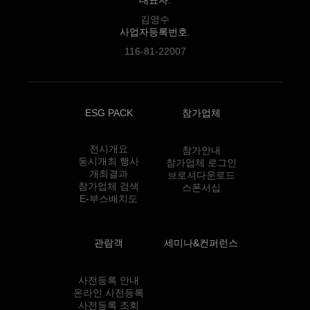
김영수
사업자등록번호.
116-81-22007
ESG PACK
참가업체
전시개요
참가안내
동시개최 행사
참가업체 로그인
개최결과
브로셔다운로드
참가업체 검색
스폰서십
E-부스배치도
관람객
세미나&컨퍼런스
사전등록 안내
온라인 사전등록
사전등록 조회